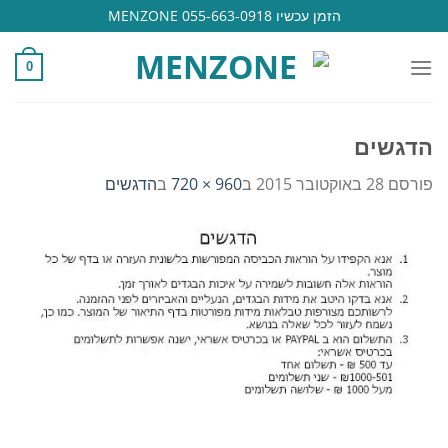
Ski
הזמן עכשיו 055-663-0918 MENZONE
t
conten
0
הדגשים
פורסם
28 באוקטובר 2015
ב
960 × 720
ב
הדגשים