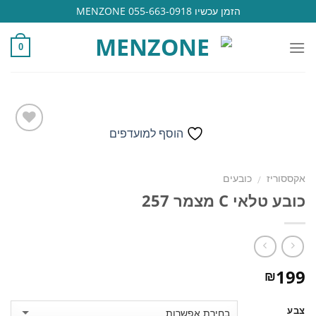
Ski
הזמן עכשיו 055-663-0918 MENZONE
t
conten
0
הוסף למועדפים
הוסף
אקססוריז
כובעים
/
למועדפים
כובע טלאי C מצמר 257
199
₪
צבע