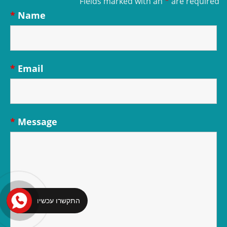
Fields marked with an
*
are required
*
Name
*
Email
*
Message
התקשרו עכשיו