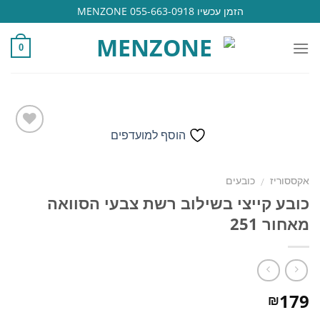
Ski
הזמן עכשיו 055-663-0918 MENZONE
t
conten
0
הוסף למועדפים
הוסף
אקססוריז
כובעים
/
למועדפים
כובע קייצי בשילוב רשת צבעי הסוואה
מאחור 251
179
₪