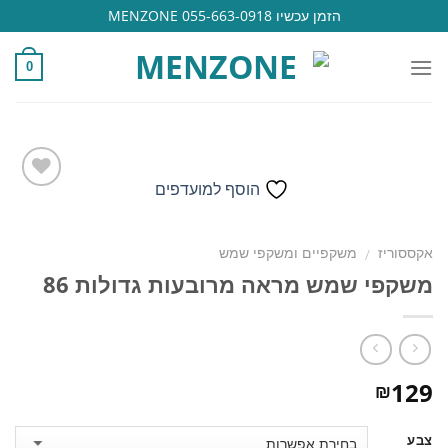
Ski
הזמן עכשיו 055-663-0918 MENZONE
t
conten
0
הוסף למועדפים
הוסף
אקססוריז
משקפיים ומשקפי שמש
/
למועדפים
משקפי שמש מראה מרובעות גדולות 86
129
₪
צבע