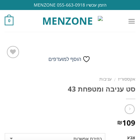
Ski
הזמן עכשיו 055-663-0918 MENZONE
t
conten
0
הוסף למועדפים
הוסף
אקססוריז
עניבות
/
למועדפים
סט עניבה ומטפחת 43
109
₪
צבע