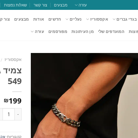
עזרה
מבצעים
צור קשר
שאלות נפוצות
בגדי גברים
אקססוריז
נעליים
חדשים
אודות
מבצעים
צור ק
וצות
המועדפים שלי
מן העיתונות
מפורסמים
עזרה
אקססוריז
/
צמיד ג
549
הוסף
למועדפים
199
₪
כמות
קטגוריות:
אקס