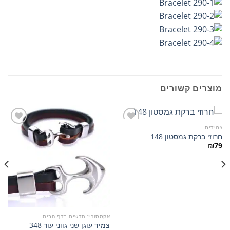
מוצרים קשורים
צמידים
חרוזי ברקת גמסטון 148
₪
79
הוסף
הוסף
למועדפים
למועדפים
אקססוריז חדשים בדף הבית
צמיד עוגן שני גווני עור 348