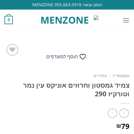
Ski
הזמן עכשיו 055-663-0918 MENZONE
t
conten
0
הוסף למועדפים
הוסף
אקססוריז
צמידים
/
למועדפים
צמיד גמסטון וחרוזים אוניקס עין נמר
וטורקיז 290
79
₪