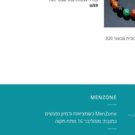
הוסף
הוסף
₪
129
₪
59
למועדפים
למועדפים
ית צבעוני 320
MENZONE
​​MenZone כשמציאות ודמיון נפגשים​
כתובת: מוהליבר 16 פתח תקוה