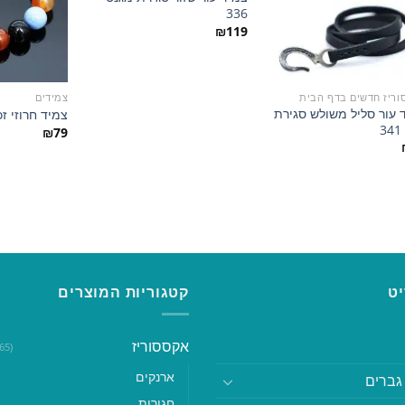
הוסף
הוסף
336
למועדפים
למועדפים
₪
119
וריז חדשים בדף הבית
צמידים
 עור סליל משולש סגירת
צמיד חרוזי זכוכ
3
₪
79
ט
קטגוריות המוצרים
אקססוריז
(365)
ארנקים
גברים
חגורות