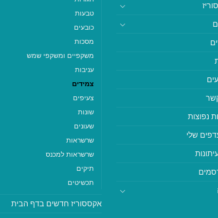
וריז
טבעות
ם
כובעים
מסכות
ם
משקפיים ומשקפי שמש
עניבות
ים
צמידים
קשר
צעיפים
שונות
ת נפוצות
שעונים
דפים שלי
שרשראות
יתונות
שרשראות למכנס
תיקים
סמים
תכשיטים
אקססוריז חדשים בדף הבית