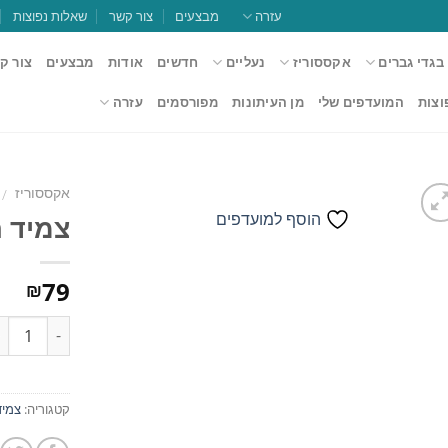
עזרה
מבצעים
צור קשר
שאלות נפוצות
בגדי גברים
אקססוריז
נעליים
חדשים
אודות
מבצעים
צור ק
וצות
המועדפים שלי
מן העיתונות
מפורסמים
עזרה
אקססוריז
/
הוסף למועדפים
צמיד חר
הוסף
79
₪
למועדפים
כמות
קטגוריה:
צמיד