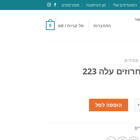
המועדפים שלי
מן העיתונות
מפורסמים
שר
התחברות
סל קניות /
0
₪
0
צמידים
וזים עלה 223
הוספה לסל
ים