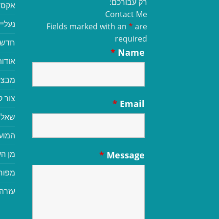
רק עבורכם:
אקסס
Contact Me
נעליי
Fields marked with an
*
are
required
חדשי
*
Name
אודות
מבצע
צור 
*
Email
שאלו
המוע
מן הע
*
Message
מפור
עזרה