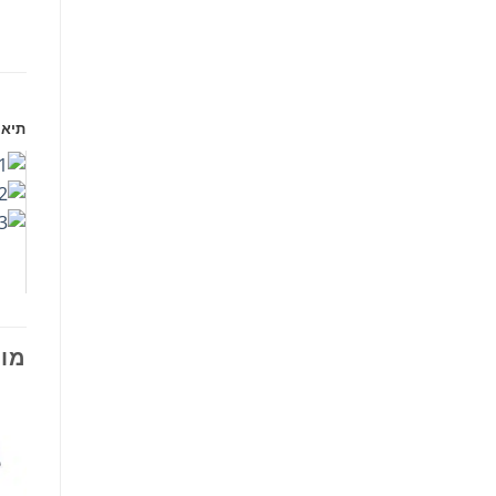
תיאו
מוצ