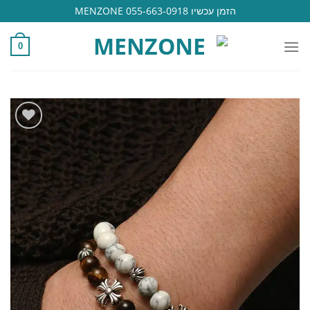
Ski
הזמן עכשיו 055-663-0918 MENZONE
t
conten
0
הוסף
למועדפים