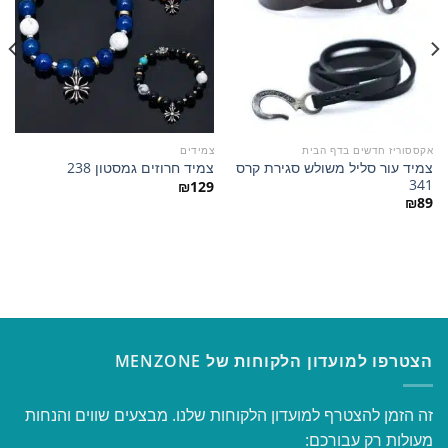
הוסף
הוסף
למועדפים
למועדפים
אקססוריז חדשים בדף הבית
צמידים
צמיד עור סליל משולש סגירת קרס
צמיד חרוזים גמסטון 238
341
₪
129
₪
89
הצטרפו למועדון הלקוחות של MENZONE
זה הזמן להצטרף למועדון הלקוחות שלנו. מבצעים שווים והנחות
מעולות רק עבורכם: