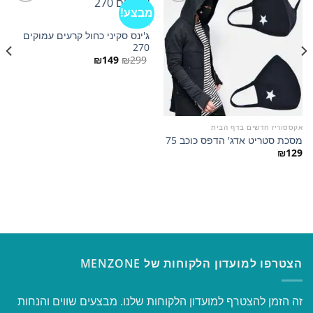
מבצע!
ג'ינסים
ג'ינס סקיני כחול קרעים עמוקים
הוסף
הוסף
270
למועדפים
למועדפים
המחיר
המחיר
₪
149
₪
299
המקורי
הנוכחי
היה:
הוא:
₪149.
₪299.
אקססוריז חדשים בדף הבית
מסכת סטריט אדג' הדפס כוכב 75
₪
129
הצטרפו למועדון הלקוחות של MENZONE
זה הזמן להצטרף למועדון הלקוחות שלנו. מבצעים שווים והנחות