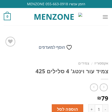
Ski
הזמן עכשיו 055-663-0918 MENZONE
t
conten
0
הוסף למועדפים
הוסף
אקססוריז
צמידים
/
למועדפים
צמיד עור וינטג' 4 סלילים 425
79
₪
כמות
הוספה לסל