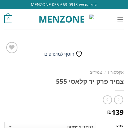
Ski
הזמן עכשיו 055-663-0918 MENZONE
t
conten
0
הוסף למועדפים
הוסף
אקססוריז
צמידים
/
למועדפים
צמיד פרק יד קלאסי 555
139
₪
צבע