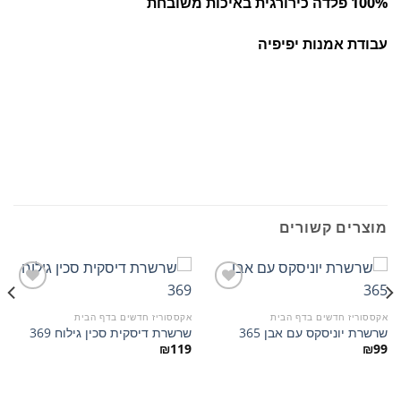
100% פלדה כירורגית באיכות משובחת
עבודת אמנות יפיפיה
מוצרים קשורים
אקססוריז חדשים בדף הבית
אקססוריז חדשים בדף הבית
שרשרת יוניסקס עם אבן 365
שרשרת דיסקית סכין גילוח 369
הוסף
הוסף
למועדפים
למועדפים
₪
119
₪
99