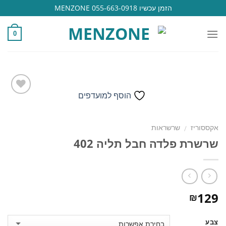
Ski
הזמן עכשיו 055-663-0918 MENZONE
t
conten
0
הוסף למועדפים
הוסף
אקססוריז
שרשראות
/
למועדפים
שרשרת פלדה חבל תליה 402
129
₪
צבע