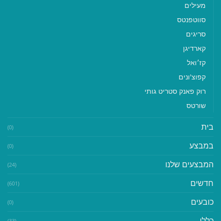
מעילים
סווטפנטס
סריגים
קארדיגן
קז׳ואל
קפוצ'ונים
רוק פאנק סטריט גותי
שורטס
בית
(0)
במבצע
(0)
המבצעים שלנו
(24)
חדשים
(601)
כובעים
(0)
כללי
(33)