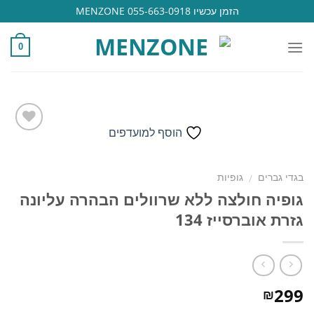
Ski
הזמן עכשיו 055-663-0918 MENZONE
t
conten
0
הוסף למועדפים
הוסף
בגדי גברים
גופיות
/
למועדפים
גופיה חולצה ללא שרוולים הבהרה עליונה
גזרת אוברסייז 134
299
₪