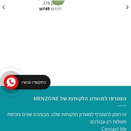
מאובק 278
למועדפים
למועדפים
המחיר
המחיר
₪
149
₪
199
המקורי
הנוכחי
היה:
הוא:
₪149.
₪199.
התקשרו עכשיו
הצטרפו למועדון הלקוחות של MENZONE
זה הזמן להצטרף למועדון הלקוחות שלנו. מבצעים שווים והנחות
מעולות רק עבורכם:
Contact Me