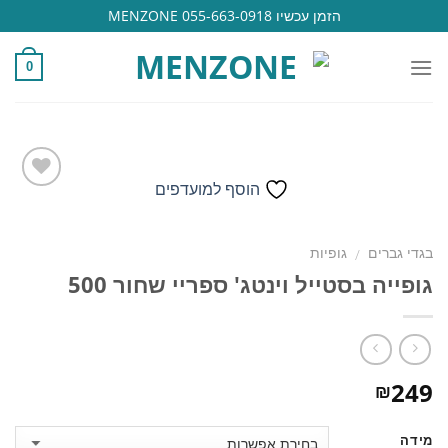
Ski
הזמן עכשיו 055-663-0918 MENZONE
t
conten
0
הוסף למועדפים
הוסף
בגדי גברים
גופיות
/
למועדפים
גופייה בסטייל וינטג' ספריי שחור 500
249
₪
מידה