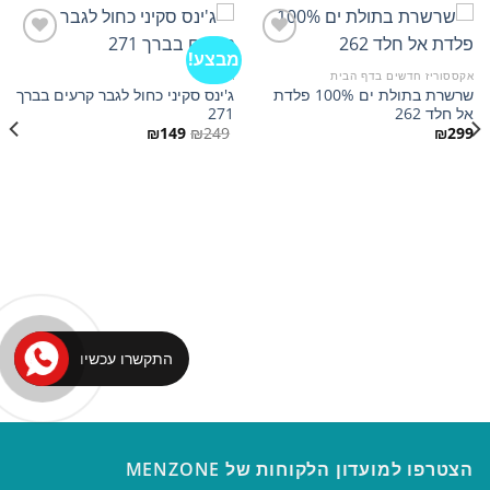
מבצע!
אקססוריז חדשים בדף הבית
ג'ינסים
שרשרת בתולת ים 100% פלדת
ג'ינס סקיני כחול לגבר קרעים בברך
הוסף
הוסף
אל חלד 262
271
למועדפים
למועדפים
המחיר
המחיר
₪
149
₪
249
₪
299
המקורי
הנוכחי
היה:
הוא:
₪149.
₪249.
התקשרו עכשיו
הצטרפו למועדון הלקוחות של MENZONE