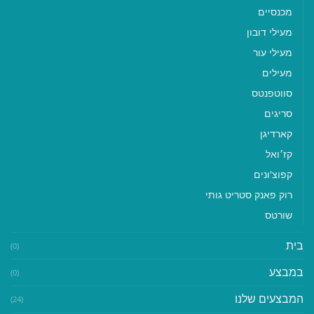
מכנסיים
מעילי דובון
מעילי עור
מעילים
סווטפנטס
סריגים
קארדיגן
קז׳ואל
קפוצ'ונים
רוק פאנק סטריט גותי
שורטס
בית
(0)
במבצע
(0)
המבצעים שלנו
(24)