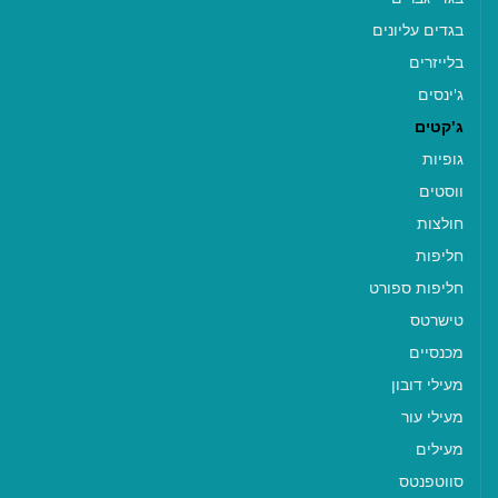
בגדים עליונים
בלייזרים
ג'ינסים
ג'קטים
גופיות
ווסטים
חולצות
חליפות
חליפות ספורט
טישרטס
מכנסיים
מעילי דובון
מעילי עור
מעילים
סווטפנטס