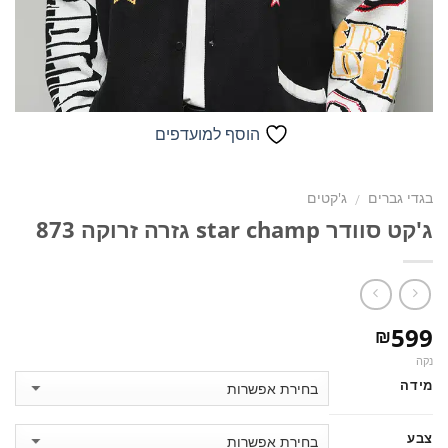
הוסף למועדפים
בגדי גברים
ג'קטים
/
ג'קט סוודר star champ גזרה זרוקה 873
599
₪
נקה
מידה
צבע