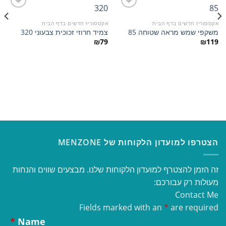
אקססוריז חדשים בדף הבית
אקססוריז חדשים בדף הבית
משקפי שמש מראה שטוחה 85
צמיד חרוזי זכוכית צבעוני 320
הוסף
הוסף
למועדפים
למועדפים
₪
79
₪
119
הצטרפו למועדון הלקוחות של MENZONE
זה הזמן להצטרף למועדון הלקוחות שלנו. מבצעים שווים והנחות
מעולות רק עבורכם:
Contact Me
Fields marked with an
*
are required
*
Name