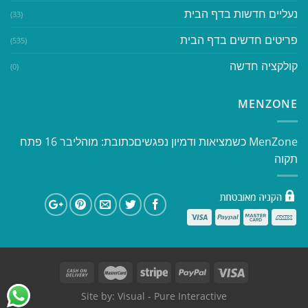
נעליים חדשות בדף הבית
(33)
פריטים חדשים בדף הבית
(535)
קולקציה חדשה
(0)
MENZONE
​​MenZone כשמציאות ודמיון נפגשים​ כתובת: מוהליבר 16 פתח
תקוה
Site by:
Visual
- Pure Interactive