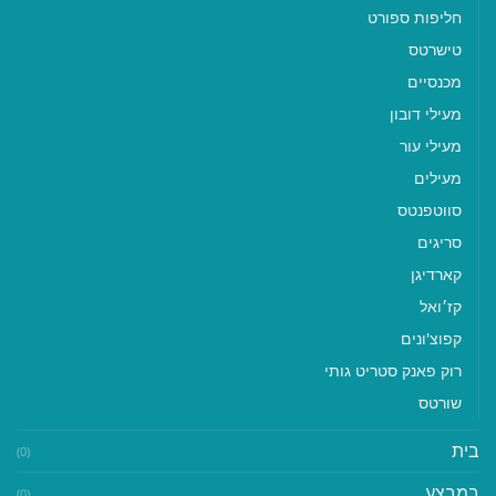
חליפות ספורט
טישרטס
מכנסיים
מעילי דובון
מעילי עור
מעילים
סווטפנטס
סריגים
קארדיגן
קז׳ואל
קפוצ'ונים
רוק פאנק סטריט גותי
שורטס
בית
(0)
במבצע
(0)