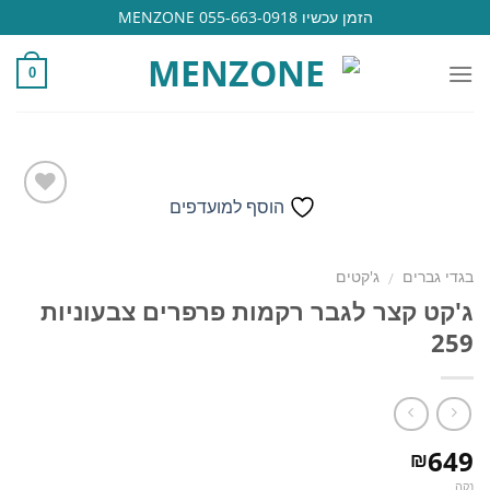
Ski
הזמן עכשיו 055-663-0918 MENZONE
t
conten
0
הוסף למועדפים
הוסף
בגדי גברים
ג'קטים
/
למועדפים
ג'קט קצר לגבר רקמות פרפרים צבעוניות
259
649
₪
נקה