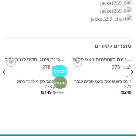
מוצרים קשורים
מבצע!
ג'ינסים
ג'ינסים
ג'ינס סווטפנטס באגי פסים לגבר
ג'ינס וינטג' סקיני לגבר כחול
הוסף
הוסף
במבצע
273
מאובק 278
למועדפים
למועדפים
המחיר
המחיר
₪
149
₪
199
₪
249
המקורי
הנוכחי
היה:
הוא:
₪149.
₪199.