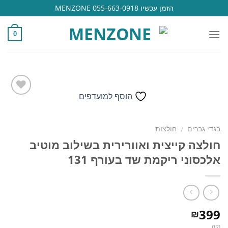
Ski
הזמן עכשיו 055-663-0918 MENZONE
t
conten
0
הוסף למועדפים
הוסף
בגדי גברים
חולצות
/
למועדפים
חולצה קייצית ואוורירית בשילוב מוטיב
אלכסוני ריקמת שד בעורף 131
399
₪
נקה