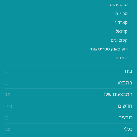
סווטפנטס
סריגים
קארדיגן
קז׳ואל
קפוצ'ונים
רוק פאנק סטריט גותי
שורטס
בית
(0)
במבצע
(0)
המבצעים שלנו
(24)
חדשים
(601)
כובעים
(0)
כללי
(33)