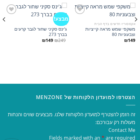
מבצע!
אקססוריז חדשים בדף הבית
ג'ינסים
משקפי שמש מראה קייציות
ג'ינס סקיני שחור לגבר קרעים
הוסף
הוסף
וצבעוניות 80
בברך 273
למועדפים
למועדפים
המחיר
המחיר
₪
149
₪
249
₪
149
המקורי
הנוכחי
היה:
הוא:
₪149.
₪249.
הצטרפו למועדון הלקוחות של MENZONE
זה הזמן להצטרף למועדון הלקוחות שלנו. מבצעים שווים והנחות
מעולות רק עבורכם:
Contact Me
Fields marked with an
*
are required