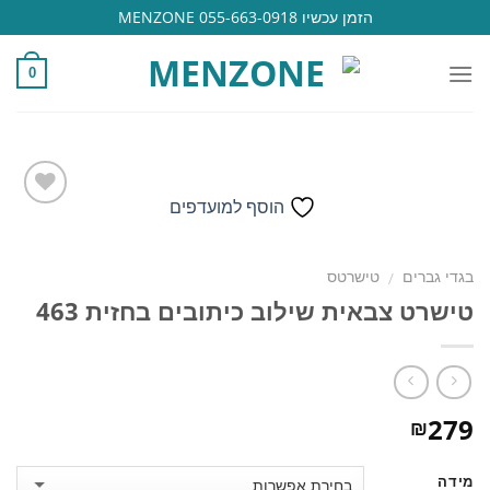
Ski
הזמן עכשיו 055-663-0918 MENZONE
t
conten
0
הוסף למועדפים
הוסף
בגדי גברים
טישרטס
/
למועדפים
טישרט צבאית שילוב כיתובים בחזית 463
279
₪
מידה