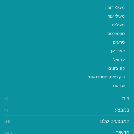
מעילי דובון
מעילי עור
מעילים
סווטפנטס
סריגים
קארדיגן
קז׳ואל
קפוצ'ונים
רוק פאנק סטריט גותי
שורטס
בית
(0)
במבצע
(0)
המבצעים שלנו
(24)
חדשים
(601)