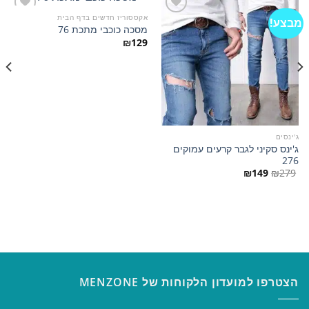
אקססוריז חדשים בדף הבית
מבצע!
מסכה כוכבי מתכת 76
₪
129
הוסף
הוסף
למועדפים
למועדפים
ג'ינסים
ג'ינס סקיני לגבר קרעים עמוקים
276
המחיר
המחיר
₪
149
₪
279
המקורי
הנוכחי
היה:
הוא:
₪149.
₪279.
הצטרפו למועדון הלקוחות של MENZONE