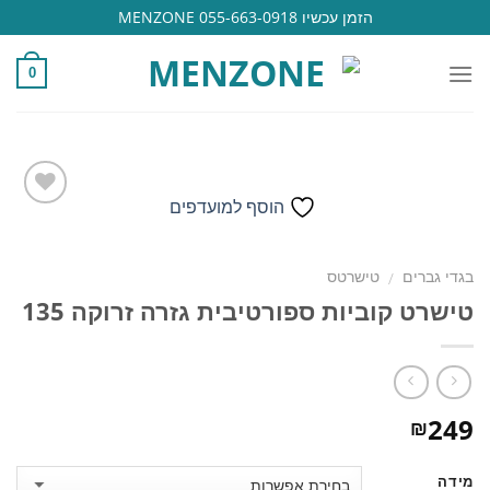
Ski
הזמן עכשיו 055-663-0918 MENZONE
t
conten
0
הוסף למועדפים
הוסף
בגדי גברים
טישרטס
/
למועדפים
טישרט קוביות ספורטיבית גזרה זרוקה 135
249
₪
מידה