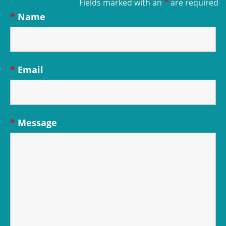
Fields marked with an
*
are required
*
Name
*
Email
*
Message