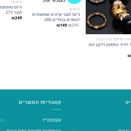
המלאי אזל
ג'ינסים
ג'ינס סווטפנ
הוסף
הוסף
ג'ינסים
לגבר 273
למועדפים
למועדפים
ג'ינס לגבר קרעים ושפשופים
₪
249
רוכסנים ברגליים 288
המחיר
המחיר
₪
149
₪
299
המקורי
הנוכחי
היה:
הוא:
₪149.
₪299.
וריז חדשים בדף הבית
 חרוזי גמסטון דרקון זהב
₪
ט
קטגוריות המוצרים
אקססוריז
(365)
גברים
אקססוריז חדשים בדף הבית