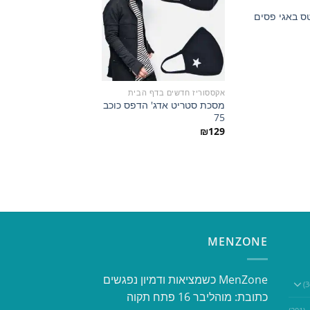
טס באגי פסים
הוסף
הוסף
למועדפים
למועדפים
אקססוריז חדשים בדף הבית
חדשים
מסכת סטריט אדג' הדפס כוכב
מכנס קרסול wash
75
לגבר רוכסנים בקרסול 209
₪
299
₪
129
MENZONE
​​MenZone כשמציאות ודמיון נפגשים​
כתובת: מוהליבר 16 פתח תקוה