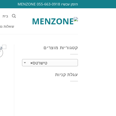
Ski
הזמן עכשיו 055-663-0918 MENZONE
t
conten
בית
שאלות נפ
קטגוריות מוצרים
טישרטס
×
עגלת קניות