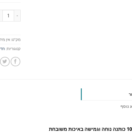
כמות
מק"ט:
אין מיד
קטגוריות:
חדש
ר
 נוסף
שה באיכות משובחת