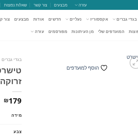
עזרה
מבצעים
צור קשר
שאלות נפוצות
בגדי גברים
אקססוריז
נעליים
חדשים
אודות
מבצעים
צור ק
וצות
המועדפים שלי
מן העיתונות
מפורסמים
עזרה
בגדי גברים
הוסף למועדפים
זרוקה 515
הוסף
למועדפים
179
₪
מידה
צבע