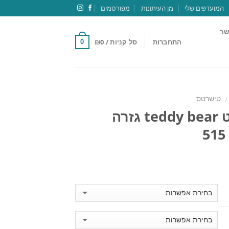
המועדפים שלי
מן העיתונות
מפורסמים
שר
התחברות
סל קניות /
0
₪
0
טישרטס
/
טישרט teddy bear גזרה