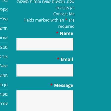
שלנו. מבצעים שווים והנחות מעולות
רק עבורכם:
אקסס
Contact Me
נעליי
Fields marked with an
*
are
required
חדשי
*
Name
אודות
מבצע
צור 
*
Email
שאלו
המוע
מן הע
*
Message
מפור
עזרה