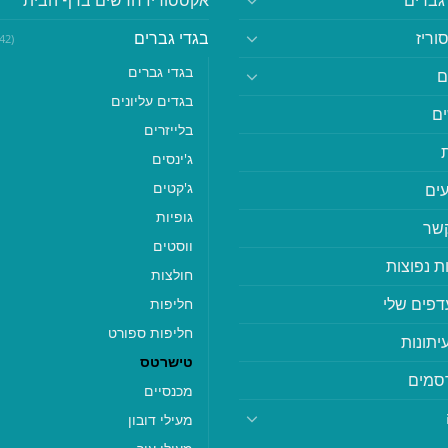
וריז
בגדי גברים
(542)
בגדי גברים
ם
בגדים עליונים
ם
בלייזרים
ג'ינסים
ג'קטים
ים
גופיות
קשר
ווסטים
ת נפוצות
חולצות
דפים שלי
חליפות
חליפות ספורט
יתונות
טישרטס
סמים
מכנסיים
מעילי דובון