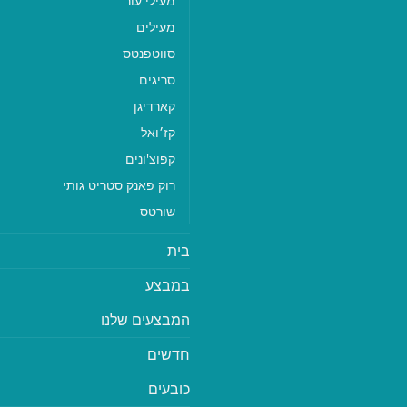
מעילי עור
מעילים
סווטפנטס
סריגים
קארדיגן
קז׳ואל
קפוצ'ונים
רוק פאנק סטריט גותי
שורטס
בית
במבצע
המבצעים שלנו
חדשים
כובעים