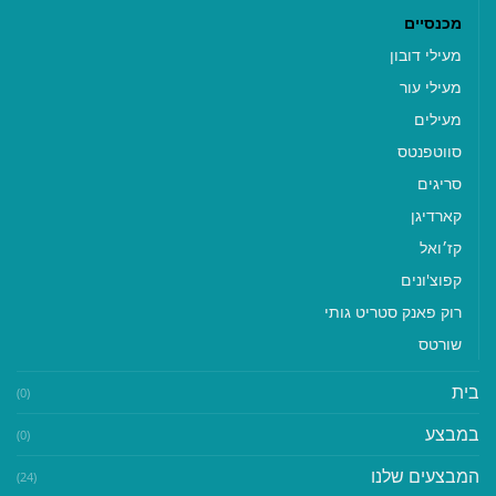
מכנסיים
מעילי דובון
מעילי עור
מעילים
סווטפנטס
סריגים
קארדיגן
קז׳ואל
קפוצ'ונים
רוק פאנק סטריט גותי
שורטס
בית
(0)
במבצע
(0)
המבצעים שלנו
(24)