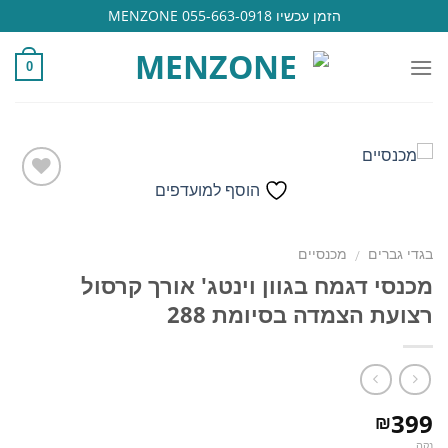
Ski
הזמן עכשיו 055-663-0918 MENZONE
t
conten
0
הוסף למועדפים
הוסף
בגדי גברים
מכנסיים
/
למועדפים
מכנסי דגמח בגוון וינטג' אורך קרסול
רצועת הצמדה בסיומת 288
399
₪
נקה