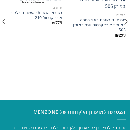
המלאי אזל
חדשים
מכנסי דגמח stonewash לגבר
הוסף
הוסף
חדשים
אורך קרסול 210
למועדפים
למועדפים
מכנסיים בגזרת באגי רחבה
₪
279
במיוחד אורך קרסול גומי במותן
506
₪
299
הצטרפו למועדון הלקוחות של MENZONE
זה הזמן להצטרף למועדון הלקוחות שלנו. מבצעים שווים והנחות