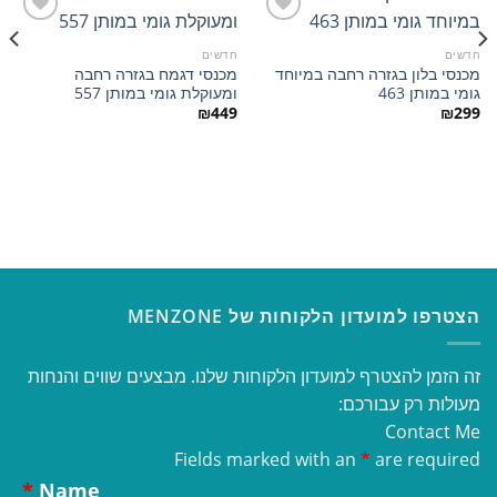
חדשים
חדשים
מכנסי בלון בגזרה רחבה במיוחד
מכנסי דגמח בגזרה רחבה
הוסף
הוסף
גומי במותן 463
ומעוקלת גומי במותן 557
למועדפים
למועדפים
₪
449
₪
299
הצטרפו למועדון הלקוחות של MENZONE
זה הזמן להצטרף למועדון הלקוחות שלנו. מבצעים שווים והנחות
מעולות רק עבורכם:
Contact Me
Fields marked with an
*
are required
*
Name