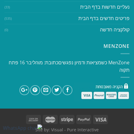
נעליים חדשות בדף הבית
(33)
פריטים חדשים בדף הבית
(535)
קולקציה חדשה
(0)
MENZONE
​​MenZone כשמציאות ודמיון נפגשים​ כתובת: מוהליבר 16 פתח
תקוה
Site by:
Visual
- Pure Interactive