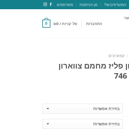
המועדפים שלי
מן העיתונות
מפורסמים
שר
התחברות
סל קניות /
0
₪
0
קפוצ'ונים
/
ן פליז מחמם צווארון