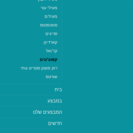
מעילי עור
מעילים
סווטפנטס
סריגים
קארדיגן
קז׳ואל
קפוצ'ונים
רוק פאנק סטריט גותי
שורטס
בית
במבצע
המבצעים שלנו
חדשים