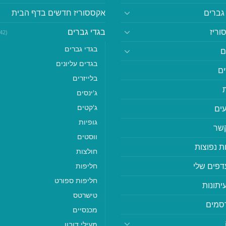
גברים
אקססוריז חדשים בדף הבית
וריז
בגדי גברים
(542)
בגדי גברים
ם
בגדים עליונים
ם
בלייזרים
ג'ינסים
ג'קטים
ים
גופיות
קשר
ווסטים
ת נפוצות
חולצות
דפים שלי
חליפות
חליפות ספורט
יתונות
טישרטס
סמים
מכנסיים
מעילי דובון