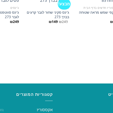
מבצע!
וריז חדשים בדף הבית
ג'ינסים
ג'ינסים
פי שמש מראה שטוחה
ג'ינס סקיני שחור לגבר קרעים
ג'ינס סווטפנ
הוסף
הוסף
בברך 273
לגבר 273
למועדפים
למועדפים
המחיר
המחיר
₪
249
₪
149
₪
249
₪
המקורי
הנוכחי
היה:
הוא:
₪149.
₪249.
ט
קטגוריות המוצרים
אקססוריז
(365)