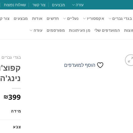
עזרה
מבצעים
צור קשר
שאלות נפוצות
בגדי גברים
אקססוריז
נעליים
חדשים
אודות
מבצעים
צור ק
וצות
המועדפים שלי
מן העיתונות
מפורסמים
עזרה
בגדי גברים
הוסף למועדפים
קפוצ'ו
נינג'ה 746
הוסף
למועדפים
399
₪
מידה
צבע