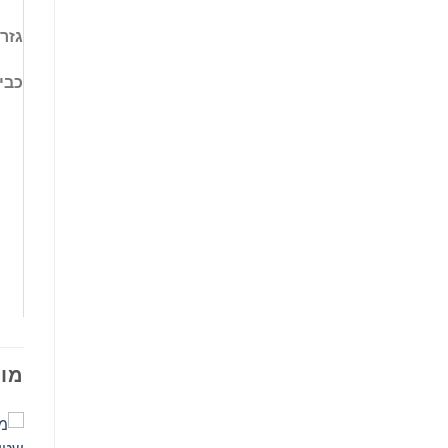
גזר
כבי
מוצ