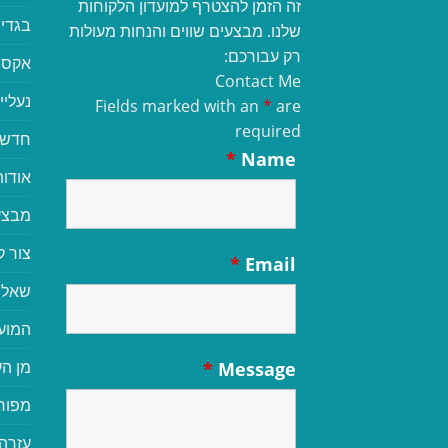
זה הזמן להצטרף למועדון הלקוחות
בגדי 
שלנו. מבצעים שווים והנחות מעולות
רק עבורכם:
אקסס
Contact Me
נעליי
Fields marked with an
*
are
required
חדשי
*
Name
אודות
מבצע
צור 
*
Email
שאלו
המוע
מן הע
*
Message
מפור
עזרה