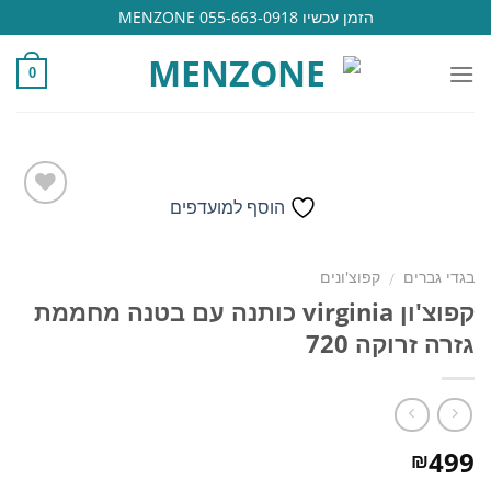
Ski
הזמן עכשיו 055-663-0918 MENZONE
t
conten
0
הוסף למועדפים
הוסף
בגדי גברים
קפוצ'ונים
/
למועדפים
קפוצ'ון virginia כותנה עם בטנה מחממת
גזרה זרוקה 720
499
₪