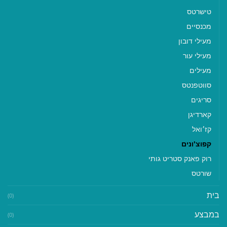
טישרטס
מכנסיים
מעילי דובון
מעילי עור
מעילים
סווטפנטס
סריגים
קארדיגן
קז׳ואל
קפוצ'ונים
רוק פאנק סטריט גותי
שורטס
בית
(0)
במבצע
(0)