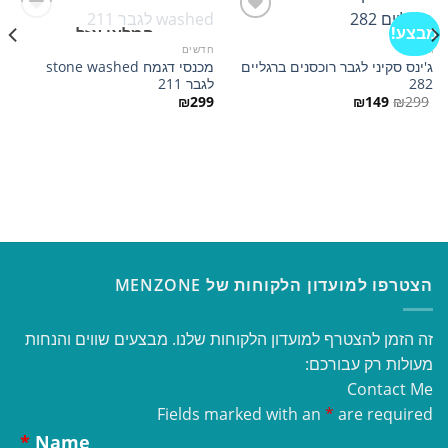
מבצע!
המלאי אזל
ג'ינסים
חדשים
ג'ינס סקיני לגבר רוכסנים ברגליים
מכנסי דגמח stone washed
הוסף
הוסף
282
לגבר 211
למועדפים
למועדפים
המחיר
המחיר
₪
299
₪
149
₪
299
המקורי
הנוכחי
היה:
הוא:
₪149.
₪299.
הצטרפו למועדון הלקוחות של MENZONE
זה הזמן להצטרף למועדון הלקוחות שלנו. מבצעים שווים והנחות
מעולות רק עבורכם:
Contact Me
Fields marked with an
*
are required
*
Name