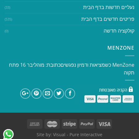
נעליים חדשות בדף הבית
(33)
פריטים חדשים בדף הבית
(535)
קולקציה חדשה
(0)
MENZONE
​​MenZone כשמציאות ודמיון נפגשים​ כתובת: מוהליבר 16 פתח
תקוה
Site by:
Visual
- Pure Interactive