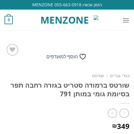
Ski
הזמן עכשיו 055-663-0918 MENZONE
t
conten
0
הוסף למועדפים
הוסף
בגדי גברים
שורטס
/
למועדפים
שורטס ברמודה סטריט בגזרה רחבה תפר
בסיומת גומי במותן 791
349
₪