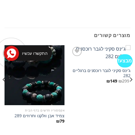
מוצרים קשורים
התקשרו עכשיו
מבצע!
ג'ינסים
ג'ינס סקיני לגבר רוכסנים ברגליים
הוסף
הוסף
282
למועדפים
למועדפים
המחיר
המחיר
₪
149
₪
299
המקורי
הנוכחי
היה:
הוא:
₪149.
₪299.
אקססוריז חדשים בדף הבית
צמיד אבן וולקנו וחרוזים 289
₪
79