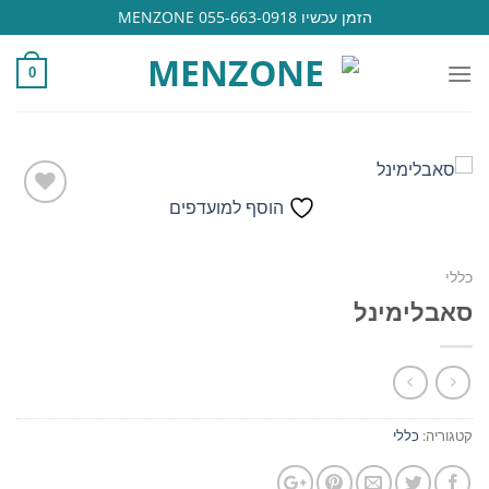
Ski
הזמן עכשיו 055-663-0918 MENZONE
t
conten
0
הוסף למועדפים
הוסף
כללי
למועדפים
סאבלימינל
קטגוריה:
כללי