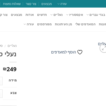
עזרה
מבצעים
צור קשר
שאלות נפוצות
בגדי גברים
אקססוריז
נעליים
חדשים
אודות
מבצעים
צור ק
וצות
המועדפים שלי
מן העיתונות
מפורסמים
עזרה
נעליים
סל
/
נעלי סל
הוסף למועדפים
הוסף
249
₪
למועדפים
מידה
צבע