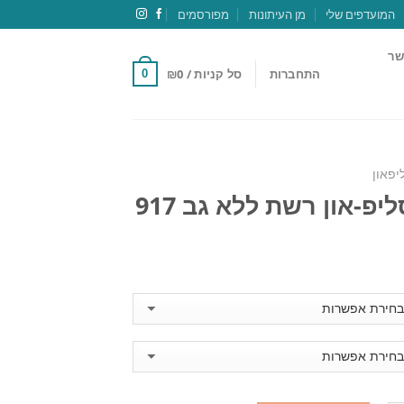
המועדפים שלי
מן העיתונות
מפורסמים
שר
התחברות
סל קניות /
0
₪
0
יפאון
יפ-און רשת ללא גב 917