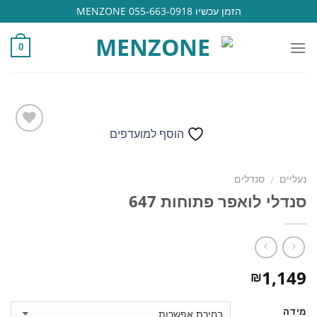
Ski
הזמן עכשיו 055-663-0918 MENZONE
t
conten
0
הוסף למועדפים
הוסף
נעליים
סנדלים
/
למועדפים
סנדלי לואפר פתוחות 647
1,149
₪
מידה