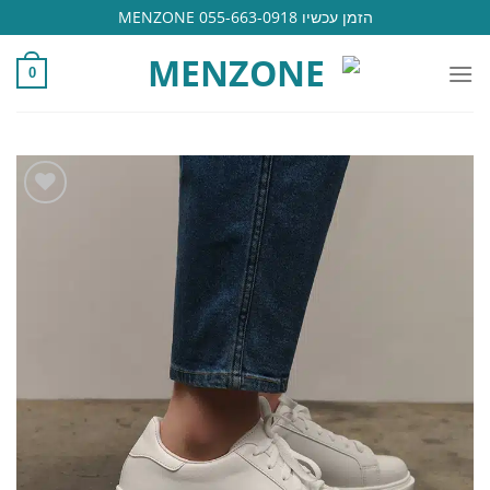
Ski
הזמן עכשיו 055-663-0918 MENZONE
t
conten
0
הוסף
למועדפים