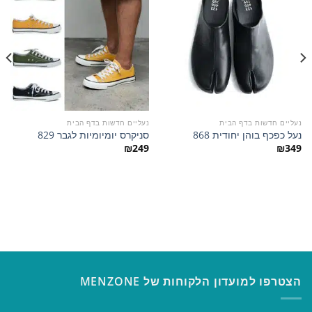
הוסף
הוסף
למועדפים
למועדפים
נעליים חדשות בדף הבית
נעליים חדשות בדף הבית
נעל כפכף בוהן יחודית 868
סניקרס יומיומיות לגבר 829
₪
249
₪
349
הצטרפו למועדון הלקוחות של MENZONE