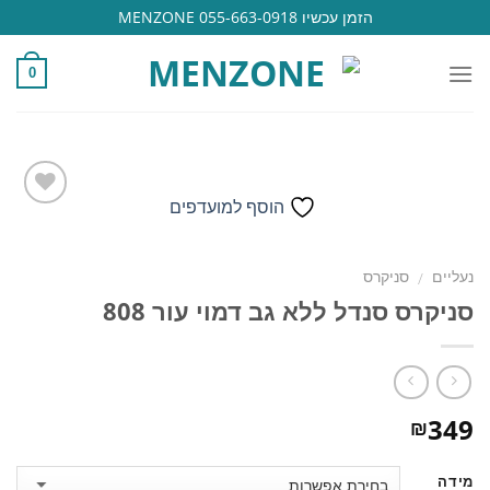
Ski
הזמן עכשיו 055-663-0918 MENZONE
t
conten
0
הוסף למועדפים
הוסף
נעליים
סניקרס
/
למועדפים
סניקרס סנדל ללא גב דמוי עור 808
349
₪
מידה