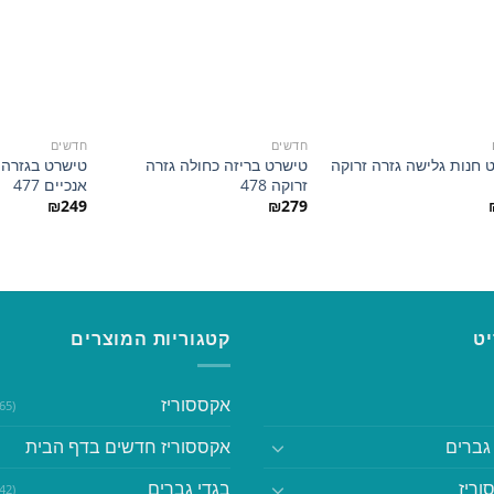
הוסף
הוסף
למועדפים
למועדפים
חדשים
חדשים
 חנות גלישה גזרה זרוקה
טישרט בריזה כחולה גזרה
טישרט בגזרה 
זרוקה 478
אנכיים 477
₪
249
₪
279
ט
קטגוריות המוצרים
אקססוריז
(365)
גברים
אקססוריז חדשים בדף הבית
וריז
בגדי גברים
(542)