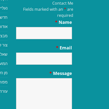
Contact Me
נעליי
Fields marked with an
*
are
required
חדשי
*
Name
אודות
מבצע
צור 
*
Email
שאלו
המוע
מן הע
*
Message
מפור
עזרה