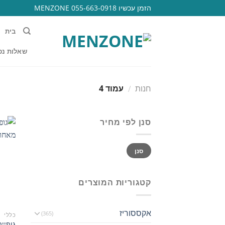
Ski
הזמן עכשיו 055-663-0918 MENZONE
t
conten
בית
שאלות נפ
חנות
עמוד 4
/
סנן לפי מחיר
מחיר
מחיר
סנן
מינימלי
מקסימלי
קטגוריות המוצרים
אקססוריז
(365)
כללי
גופיי