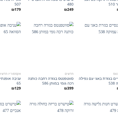
51
480
507
₪
179
₪
249
הוסף
הוסף
למועדפים
למועדפים
טס
חדשים
אקססוריז חדשי
ים בגזרת באגי עם נפילה
סווטפנטס בגזרה רחבה כותנה
עניבה אופנתי
53
רכה גומי במותן 586
65
₪
129
₪
399