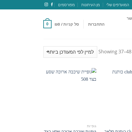
המועדפים שלי
מן העיתונות
מפורסמים
שר
התחברות
סל קניות /
0
₪
0
Showing 37–48 
הוסף
הוסף
למועדפים
למועדפים
גופיות
גופייה club red כותנת סלאב
גופיית שיכבה ארוכה שסע בצד