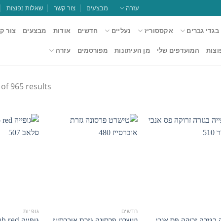
עזרה
מבצעים
צור קשר
שאלות נפוצות
בגדי גברים
אקססוריז
נעליים
חדשים
אודות
מבצעים
צור ק
וצות
המועדפים שלי
מן העיתונות
מפורסמים
עזרה
of 965 results
הוסף
הוסף
למועדפים
למועדפים
חדשים
גופיות
ה בגזרה זרוקה פס אנכי
טישרט פרסונה גזרת אוברסייז