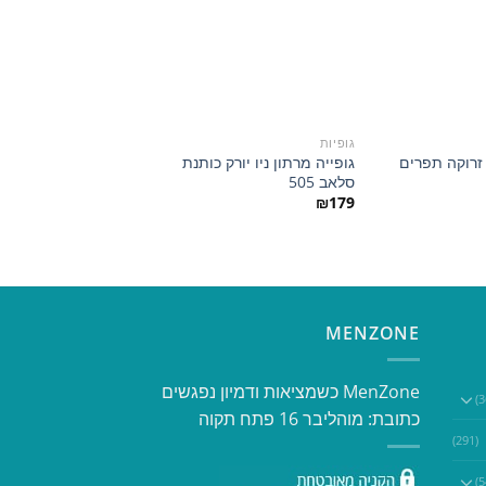
הוסף
הוסף
למועדפים
למועדפים
גופיות
זרוקה תפרים
גופייה מרתון ניו יורק כותנת
סלאב 505
₪
179
MENZONE
​​MenZone כשמציאות ודמיון נפגשים​
כתובת: מוהליבר 16 פתח תקוה
(291)