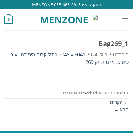
Ski
הזמן עכשיו 055-663-0918 MENZONE
t
conten
0
Bag269_1
פורסם
29 ביולי 2024
ב
504 × 2048
ב
תיק קרוס מיני דמוי עור
כיס פנימי מתנתק 269
גם התגובות וגם הtrackbacks סגורים כרגע.
←
הקודם
הבא
→