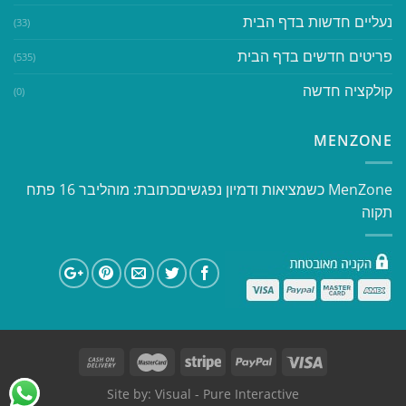
נעליים חדשות בדף הבית
(33)
פריטים חדשים בדף הבית
(535)
קולקציה חדשה
(0)
MENZONE
​​MenZone כשמציאות ודמיון נפגשים​ כתובת: מוהליבר 16 פתח
תקוה
Site by:
Visual
- Pure Interactive