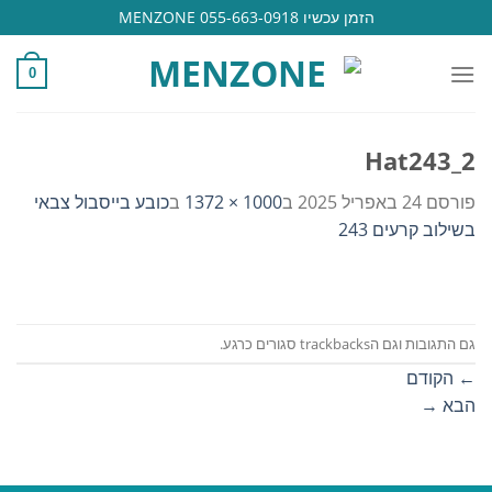
Ski
הזמן עכשיו 055-663-0918 MENZONE
t
conten
0
Hat243_2
פורסם
24 באפריל 2025
ב
1000 × 1372
ב
כובע בייסבול צבאי
בשילוב קרעים 243
גם התגובות וגם הtrackbacks סגורים כרגע.
←
הקודם
הבא
→