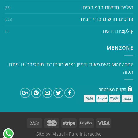
נעליים חדשות בדף הבית
(33)
פריטים חדשים בדף הבית
(535)
קולקציה חדשה
(0)
MENZONE
​​MenZone כשמציאות ודמיון נפגשים​ כתובת: מוהליבר 16 פתח
תקוה
Site by:
Visual
- Pure Interactive