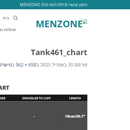
Ski
הזמן עכשיו 055-663-0918 MENZONE
t
conten
בית
שאלות נפ
Tank461_chart
פורסם
30 באפריל 2025
ב
650 × 562
ב
טישרט שלגון