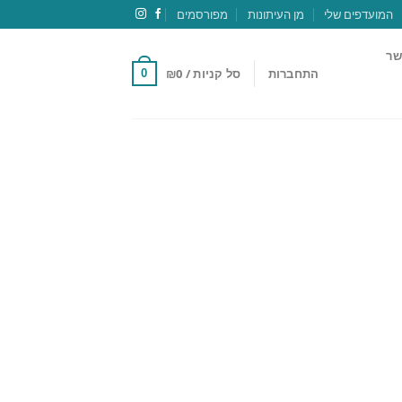
המועדפים שלי
מן העיתונות
מפורסמים
שר
התחברות
סל קניות /
0
₪
0