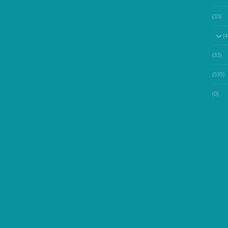
(33)
(33)
(535)
(0)