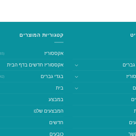
ט
קטגוריות המוצרים
אקססוריז
(365)
גברים
אקססוריז חדשים בדף הבית
וריז
בגדי גברים
(542)
ם
בית
ם
במבצע
המבצעים שלנו
ים
חדשים
קשר
כובעים