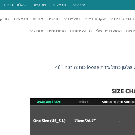
עזרה
מבצעים
צור קשר
שאלות נפוצות
בגדי גברים
אקססוריז
נעליים
חדשים
אודות
מבצעים
צור ק
וצות
המועדפים שלי
מן העיתונות
מפורסמים
עזרה
 כחול גזרת loose כותנה רכה 461