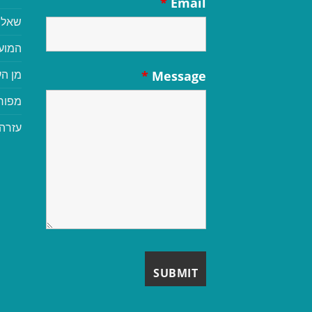
*
Email
שאלו
המוע
מן הע
*
Message
מפור
עזרה