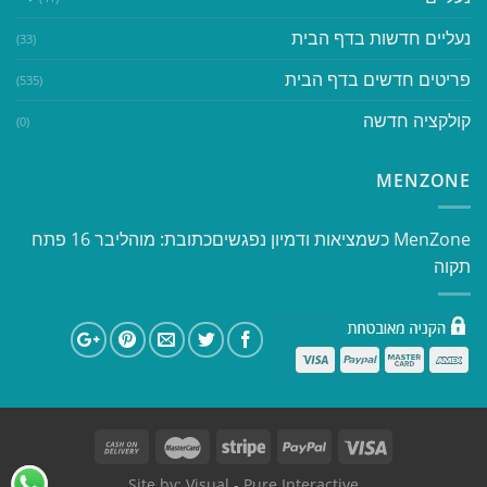
נעליים חדשות בדף הבית
(33)
פריטים חדשים בדף הבית
(535)
קולקציה חדשה
(0)
MENZONE
​​MenZone כשמציאות ודמיון נפגשים​ כתובת: מוהליבר 16 פתח
תקוה
Site by:
Visual
- Pure Interactive