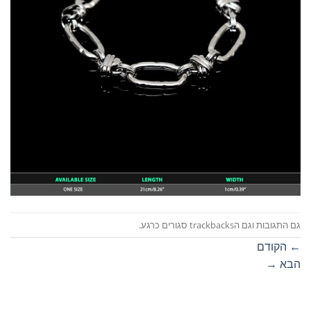
גם התגובות וגם הtrackbacks סגורים כרגע.
←
הקודם
הבא
→