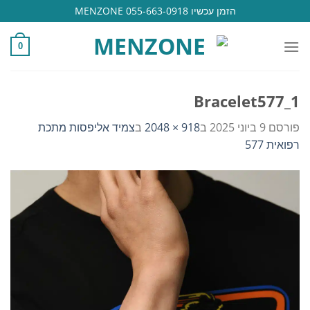
Ski
הזמן עכשיו 055-663-0918 MENZONE
t
conten
0
Bracelet577_1
פורסם
9 ביוני 2025
ב
918 × 2048
ב
צמיד אליפסות מתכת
רפואית 577