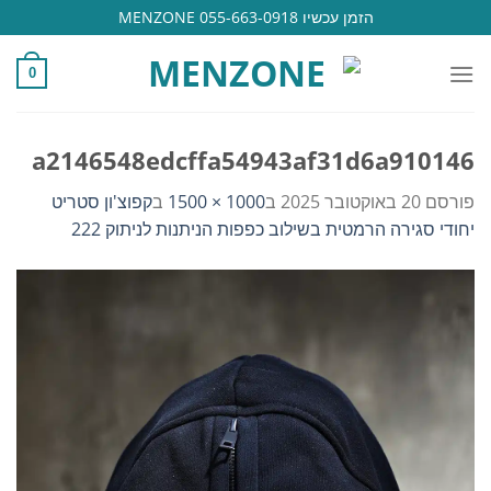
Ski
הזמן עכשיו 055-663-0918 MENZONE
t
conten
0
a2146548edcffa54943af31d6a910146
פורסם
20 באוקטובר 2025
ב
1000 × 1500
ב
קפוצ'ון סטריט
יחודי סגירה הרמטית בשילוב כפפות הניתנות לניתוק 222