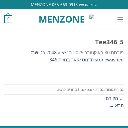
Ski
הזמן עכשיו 055-663-0918 MENZONE
t
conten
0
Tee346_5
פורסם
30 באוקטובר 2025
ב
531 × 2048
ב
טישרט
stonewashed הדםס יגואר בחזית 346
גם התגובות וגם הtrackbacks סגורים כרגע.
←
הקודם
הבא
→