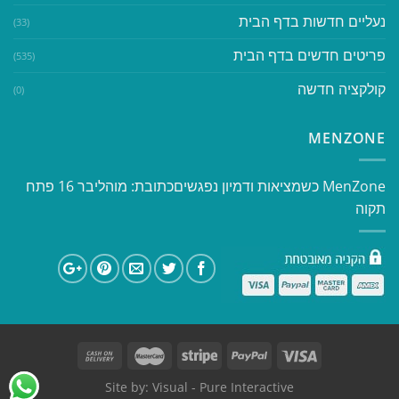
נעליים חדשות בדף הבית
(33)
פריטים חדשים בדף הבית
(535)
קולקציה חדשה
(0)
MENZONE
​​MenZone כשמציאות ודמיון נפגשים​ כתובת: מוהליבר 16 פתח
תקוה
Site by:
Visual
- Pure Interactive