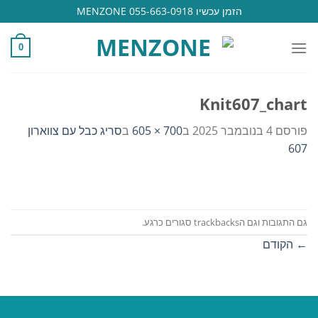
Ski
הזמן עכשיו 055-663-0918 MENZONE
t
conten
0
Knit607_chart
פורסם
4 בנובמבר 2025
ב
700 × 605
ב
סריג כבל עם צווארון
607
גם התגובות וגם הtrackbacks סגורים כרגע.
←
הקודם