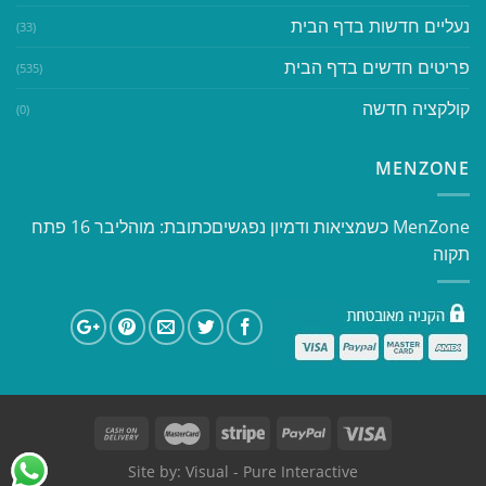
נעליים חדשות בדף הבית
(33)
פריטים חדשים בדף הבית
(535)
קולקציה חדשה
(0)
MENZONE
​​MenZone כשמציאות ודמיון נפגשים​ כתובת: מוהליבר 16 פתח
תקוה
Site by:
Visual
- Pure Interactive