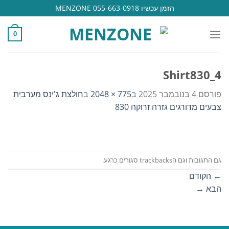
Ski
הזמן עכשיו 055-663-0918 MENZONE
t
conten
0
Shirt830_4
פורסם
4 בנובמבר 2025
ב
775 × 2048
ב
חולצת ג'ינס מערבית
צבעים מדורגים גזרה זרוקה 830
גם התגובות וגם הtrackbacks סגורים כרגע.
←
הקודם
הבא
→