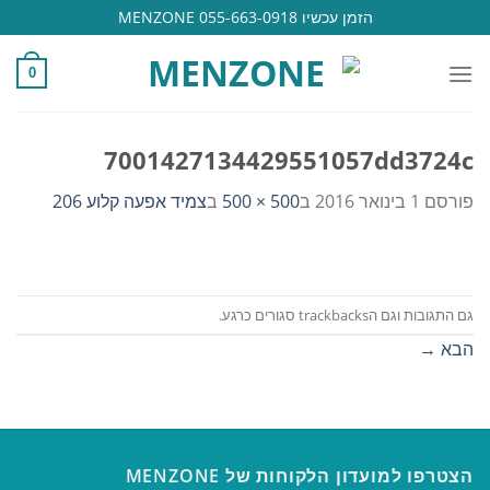
Ski
הזמן עכשיו 055-663-0918 MENZONE
t
conten
0
7001427134429551057dd3724c
פורסם
1 בינואר 2016
ב
500 × 500
ב
צמיד אפעה קלוע 206
גם התגובות וגם הtrackbacks סגורים כרגע.
הבא
→
הצטרפו למועדון הלקוחות של MENZONE