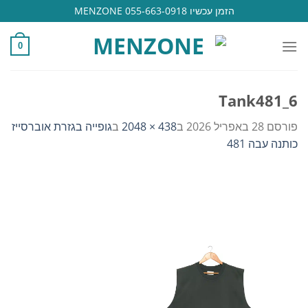
Ski
הזמן עכשיו 055-663-0918 MENZONE
t
conten
0
Tank481_6
פורסם
28 באפריל 2026
ב
438 × 2048
ב
גופייה בגזרת אוברסייז
כותנה עבה 481