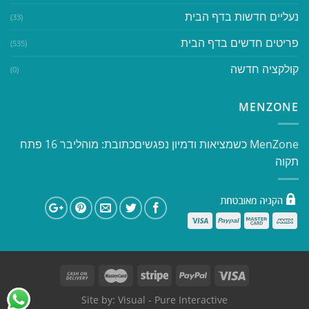
נעליים חדשות בדף הבית
(33)
פריטים חדשים בדף הבית
(535)
קולקציה חדשה
(0)
MENZONE
​​MenZone כשמציאות ודמיון נפגשים​ כתובת: מוהליבר 16 פתח
תקוה
Site by:
Visual
- Pure Interactive