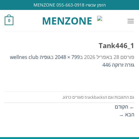
Ski
הזמן עכשיו 055-663-0918 MENZONE
t
conten
0
Tank446_1
פורסם
28 באפריל 2026
ב
799 × 2048
ב
גופיה wellnes club
גזרה זרוקה 446
גם התגובות וגם הtrackbacks סגורים כרגע.
←
הקודם
הבא
→