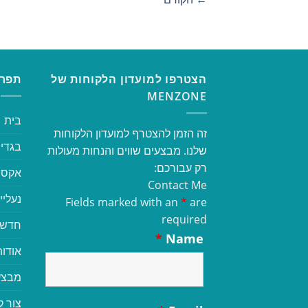
הצטרפו למועדון הלקוחות של
תפרי
MENZONE
בית
זה הזמן להצטרף למועדון הלקוחות
בגדי 
שלנו. מבצעים שווים והנחות מעולות
רק עבורכם:
אקסס
Contact Me
נעליי
Fields marked with an
*
are
required
חדשי
*
Name
אודות
מבצע
צור 