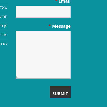
*
Email
שאלו
המוע
מן הע
*
Message
מפור
עזרה