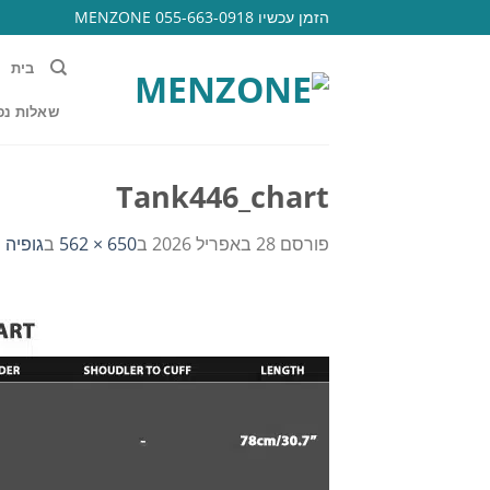
Ski
הזמן עכשיו 055-663-0918 MENZONE
t
conten
בית
שאלות נפ
Tank446_chart
פורסם
28 באפריל 2026
ב
650 × 562
ב
גופיה wellnes club גזרה זרוקה 446