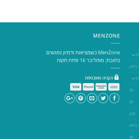
MENZONE
​​MenZone כשמציאות ודמיון נפגשים​
כתובת: מוהליבר 16 פתח תקוה
(291)
(0)
(0)
(24)
(601)
(0)