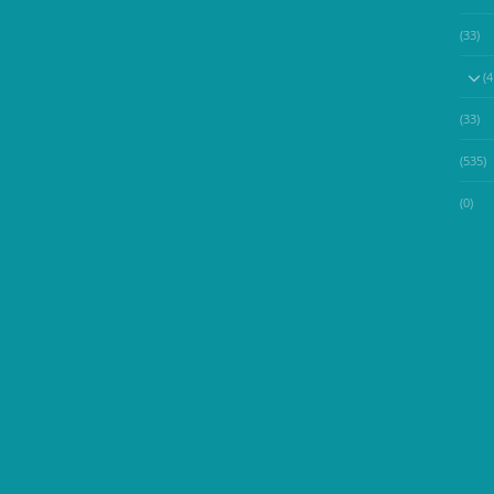
(33)
(33)
(535)
(0)