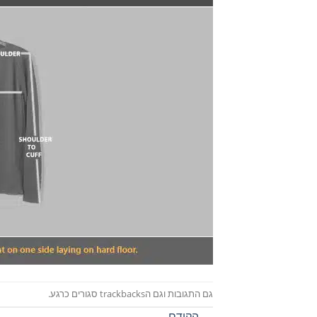
גם התגובות וגם הtrackbacks סגורים כרגע.
←
הקודם