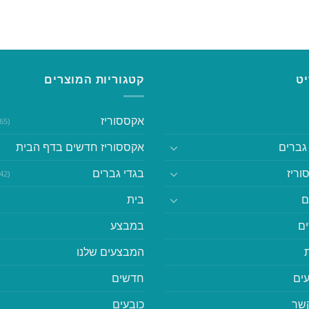
ט
קטגוריות המוצרים
אקססוריז
(365)
גברים
אקססוריז חדשים בדף הבית
וריז
בגדי גברים
(542)
ם
בית
ם
במבצע
המבצעים שלנו
ים
חדשים
קשר
כובעים