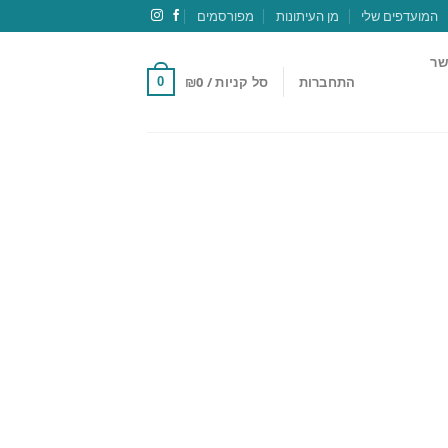
המועדפים שלי
מן העיתונות
מפורסמים
שר
התחברות
סל קניות /
0
₪
0