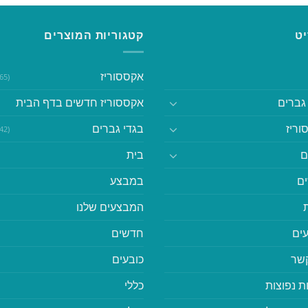
ט
קטגוריות המוצרים
אקססוריז
(365)
גברים
אקססוריז חדשים בדף הבית
וריז
בגדי גברים
(542)
ם
בית
ם
במבצע
המבצעים שלנו
ים
חדשים
קשר
כובעים
ת נפוצות
כללי