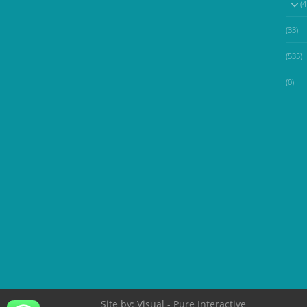
(33)
(535)
(0)
Site by:
Visual
- Pure Interactive