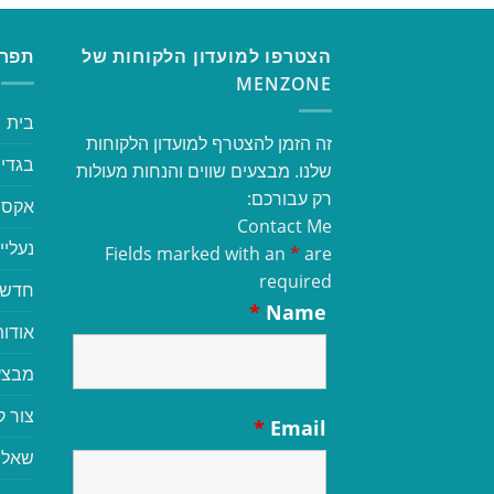
הצטרפו למועדון הלקוחות של
תפרי
MENZONE
בית
זה הזמן להצטרף למועדון הלקוחות
בגדי 
שלנו. מבצעים שווים והנחות מעולות
רק עבורכם:
אקסס
Contact Me
נעליי
Fields marked with an
*
are
required
חדשי
*
Name
אודות
מבצע
צור 
*
Email
שאלו