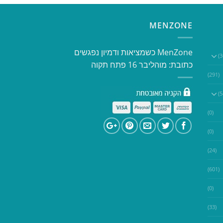
MENZONE
​​MenZone כשמציאות ודמיון נפגשים​
כתובת: מוהליבר 16 פתח תקוה
(291)
(0)
(0)
(24)
(601)
(0)
(33)