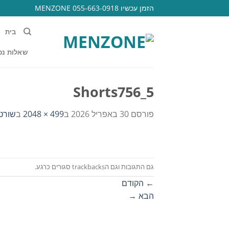
Ski
הזמן עכשיו 055-663-0918 MENZONE
t
conten
בית
שאלות נפ
Shorts756_5
פורסם
30 באפריל 2026
ב
499 × 2048
ב
שורטס
גם התגובות וגם הtrackbacks סגורים כרגע.
←
הקודם
הבא
→