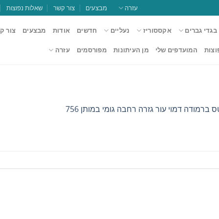
עזרה
מבצעים
צור קשר
שאלות נפוצות
בגדי גברים
אקססוריז
נעליים
חדשים
אודות
מבצעים
צור ק
וצות
המועדפים שלי
מן העיתונות
מפורסמים
עזרה
 ברמודה דמוי עור גזרה רחבה גומי במותן 756