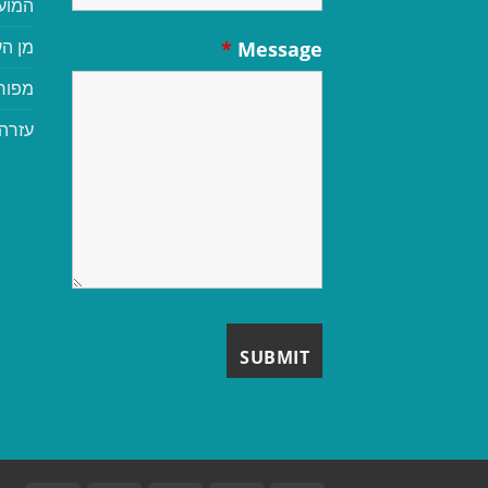
המוע
מן הע
*
Message
מפור
עזרה