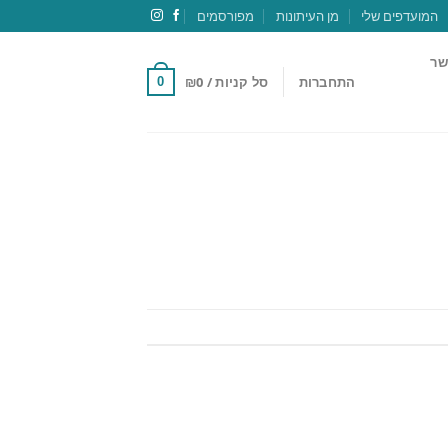
המועדפים שלי
מן העיתונות
מפורסמים
שר
התחברות
סל קניות /
0
₪
0