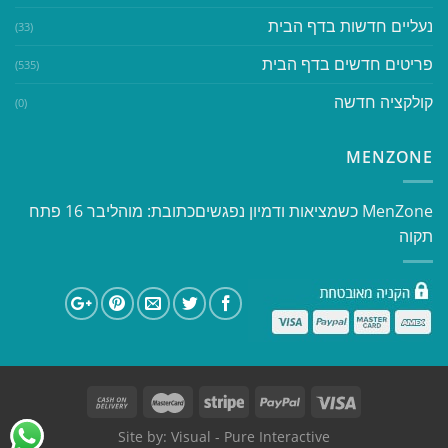
נעליים חדשות בדף הבית
(33)
פריטים חדשים בדף הבית
(535)
קולקציה חדשה
(0)
MENZONE
​​MenZone כשמציאות ודמיון נפגשים​ כתובת: מוהליבר 16 פתח
תקוה
Site by:
Visual
- Pure Interactive