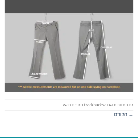
גם התגובות וגם הtrackbacks סגורים כרגע.
←
הקודם