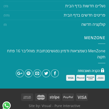
נעליים חדשות בדף הבית
(33)
פריטים חדשים בדף הבית
(535)
קולקציה חדשה
(0)
MENZONE
​​MenZone כשמציאות ודמיון נפגשים​ כתובת: מוהליבר 16 פתח
תקוה
Site by:
Visual
- Pure Interactive