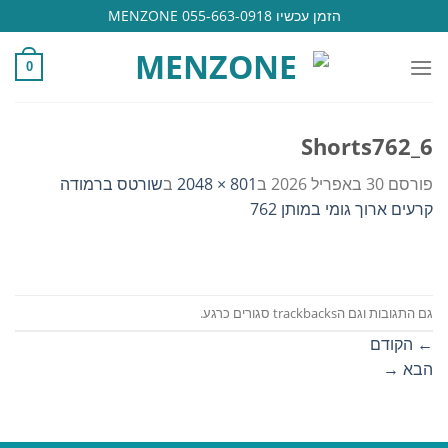
Ski
הזמן עכשיו 055-663-0918 MENZONE
t
conten
0
Shorts762_6
פורסם
30 באפריל 2026
ב
801 × 2048
ב
שורטס ברמודה
קרעים ארוך גומי במותן 762
גם התגובות וגם הtrackbacks סגורים כרגע.
←
הקודם
הבא
→