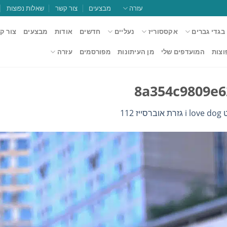
עזרה
מבצעים
צור קשר
שאלות נפוצות
בגדי גברים
אקססוריז
נעליים
חדשים
אודות
מבצעים
צור ק
וצות
המועדפים שלי
מן העיתונות
מפורסמים
עזרה
8a354c9809e6
ייז 112