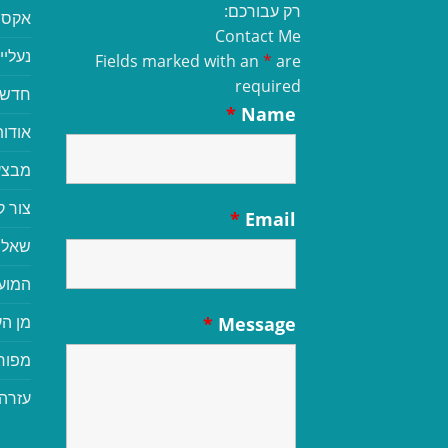
רק עבורכם:
אקסס
Contact Me
נעליי
Fields marked with an
*
are
required
חדשי
*
Name
אודות
מבצע
צור 
*
Email
שאלו
המוע
מן הע
*
Message
מפור
עזרה