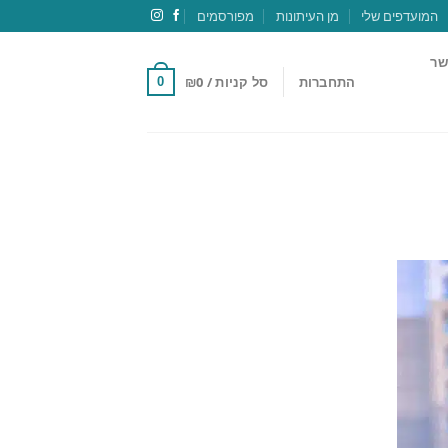
המועדפים שלי
מן העיתונות
מפורסמים
שר
התחברות
סל קניות /
0
₪
0