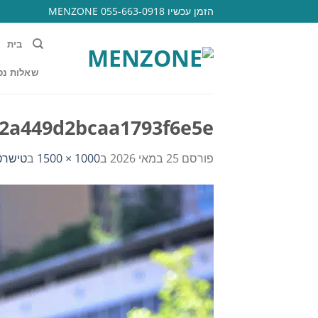
Ski
הזמן עכשיו 055-663-0918 MENZONE
t
conten
בית
שאלות נפ
2a449d2bcaa1793f6e5e
פורסם
25 במאי 2026
ב
1000 × 1500
ב
טישרט i love dog גזרת אוברס