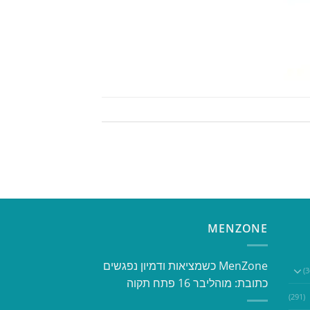
MENZONE
​​MenZone כשמציאות ודמיון נפגשים​
כתובת: מוהליבר 16 פתח תקוה
(291)