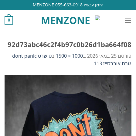
Ski
הזמן עכשיו 055-663-0918 MENZONE
t
conten
0
92d73abc46c2f4b97c0b26d1ba664f08
פורסם
25 במאי 2026
ב
1000 × 1500
ב
טישרט dont panic
גזרת אוברסייז 113